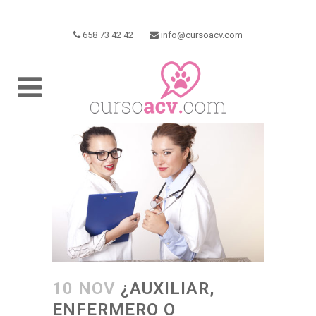
658 73 42 42
info@cursoacv.com
10 NOV
¿AUXILIAR,
ENFERMERO O