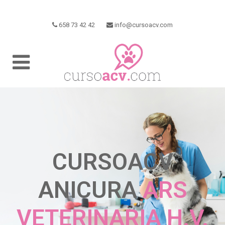
658 73 42 42
info@cursoacv.com
CURSOACV
ANICURA
ARS
VETERINARIA H.V.